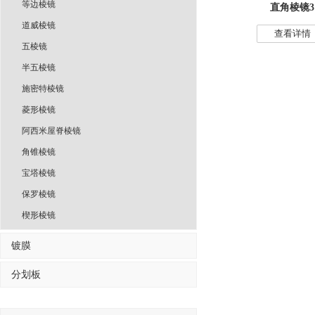
等边棱镜
直角棱镜3
道威棱镜
查看详情
五棱镜
半五棱镜
施密特棱镜
菱形棱镜
阿西米屋脊棱镜
角锥棱镜
宝塔棱镜
保罗棱镜
楔形棱镜
镀膜
分划板