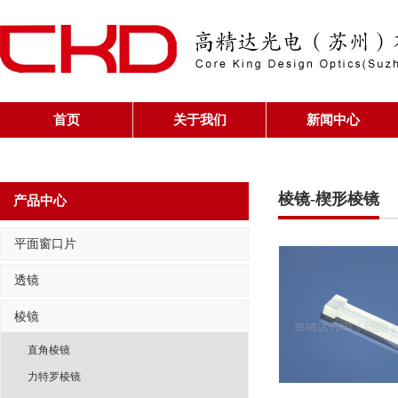
首页
关于我们
新闻中心
棱镜-楔形棱镜
产品中心
平面窗口片
透镜
棱镜
直角棱镜
力特罗棱镜