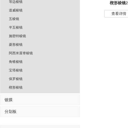
等边棱镜
楔形棱镜2
道威棱镜
查看详情
五棱镜
半五棱镜
施密特棱镜
菱形棱镜
阿西米屋脊棱镜
角锥棱镜
宝塔棱镜
保罗棱镜
楔形棱镜
镀膜
分划板